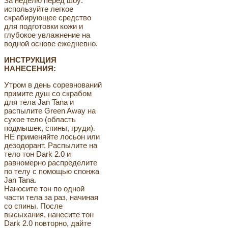
За неделю перед шоу:
используйте легкое
скрабирующее средство
для подготовки кожи и
глубокое увлажнение на
водной основе ежедневно.
ИНСТРУКЦИЯ
НАНЕСЕНИЯ:
Утром в день соревнований
примите душ со скрабом
для тела Jan Tana и
распылите Green Away на
сухое тело (область
подмышек, спины, груди).
НЕ применяйте лосьон или
дезодорант. Распылите на
тело тон Dark 2.0 и
равномерно распределите
по телу с помощью спонжа
Jan Tana.
Наносите тон по одной
части тела за раз, начиная
со спины. После
высыхания, нанесите тон
Dark 2.0 повторно, дайте