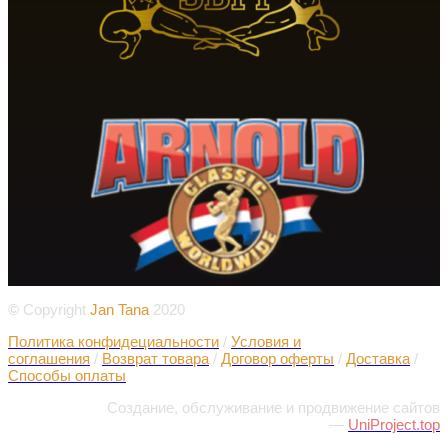
©
Copyright
Jan Tana
2020
Политика конфидециальности
/
Условия и
соглашения
/
Возврат товара
/
Договор оферты
/
Доставка
/
Способы оплаты
Создание, обслуживание и продвижение сайтов
—
UniProject.top