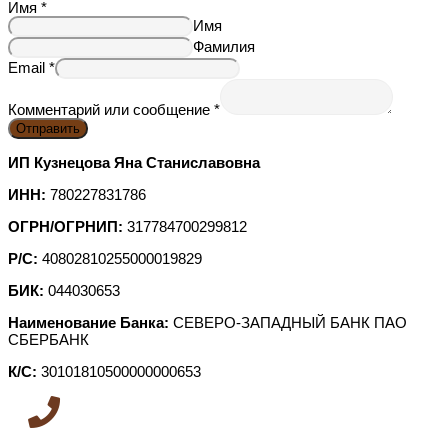
Имя
*
Имя
Фамилия
Email
*
Комментарий или сообщение
*
Отправить
ИП Кузнецова Яна Станиславовна
ИНН:
780227831786
ОГРН/ОГРНИП:
317784700299812
Р/С:
40802810255000019829
БИК:
044030653
Наименование Банка:
СЕВЕРО-ЗАПАДНЫЙ БАНК ПАО
СБЕРБАНК
К/С:
30101810500000000653