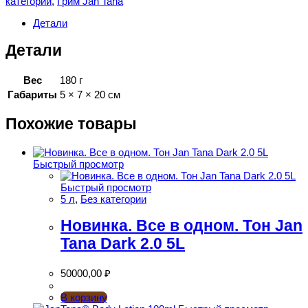
категории
,
Грим Jan Tana
Jan
Tana
Детали
Dark
2.0
Детали
150
ml
Вес
180 г
Габариты
5 × 7 × 20 см
Похожие товары
Быстрый просмотр
Быстрый просмотр
5 л
,
Без категории
Новинка. Все в одном. Тон Jan
Tana Dark 2.0 5L
50000,00
₽
В корзину