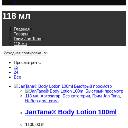
0
118 мл
Главная
>
Товары
>
Грим Jan Tana
>
118 мл
Просмотреть:
12
24
Все
Быстрый просмотр
Быстрый просмотр
118 мл
,
Автозагар
,
Без категории
,
Грим Jan Tana
,
Набор для грима
JanTana® Body Lotion 100ml
1100,00
₽