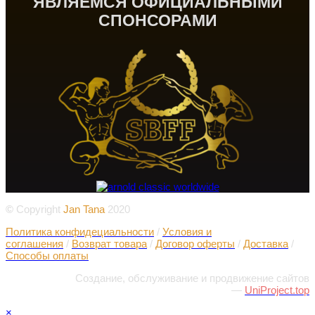
ЯВЛЯЕМСЯ ОФИЦИАЛЬНЫМИ
СПОНСОРАМИ
©
Copyright
Jan Tana
2020
Политика конфидециальности
/
Условия и
соглашения
/
Возврат товара
/
Договор оферты
/
Доставка
/
Способы оплаты
Создание, обслуживание и продвижение сайтов
—
UniProject.top
×