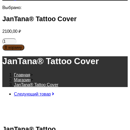
Выбрано:
JanTana® Tattoo Cover
2100,00
₽
Количество
товара
В корзину
JanTana®
Tattoo
JanTana® Tattoo Cover
Cover
Главная
>
Магазин
>
JanTana® Tattoo Cover
Следующий товар
JanTana® Tattoo