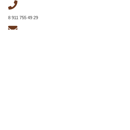
8 911 755 49 29
thewinningtan@mail.ru
Россия
ЯВЛЯЕМСЯ ОФИЦИАЛЬНЫМИ
СПОНСОРАМИ
©
Copyright
Jan Tana
2020