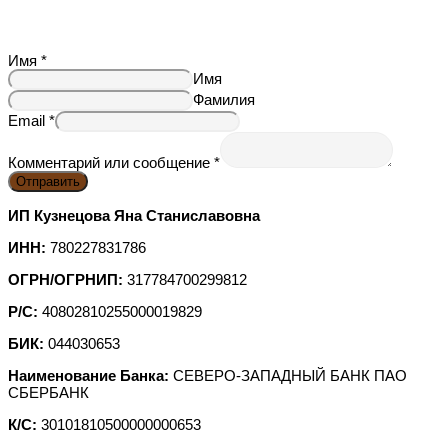
Имя
*
Имя
Фамилия
Email
*
Комментарий или сообщение
*
Отправить
ИП Кузнецова Яна Станиславовна
ИНН:
780227831786
ОГРН/ОГРНИП:
317784700299812
Р/С:
40802810255000019829
БИК:
044030653
Наименование Банка:
СЕВЕРО-ЗАПАДНЫЙ БАНК ПАО
СБЕРБАНК
К/С:
30101810500000000653