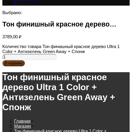
0
Выбрано:
Тон финишный красное дерево…
3789,00
₽
Количество товара Тон финишный красное дерево Ultra 1
Color + Антизелень Green Away + Спонж
В корзину
Тон финишный красное
дерево Ultra 1 Color +
Антизелень Green Away +
Спонж
Главная
>
Магазин
>
Тон финишный красное дерево Ultra 1 Color +