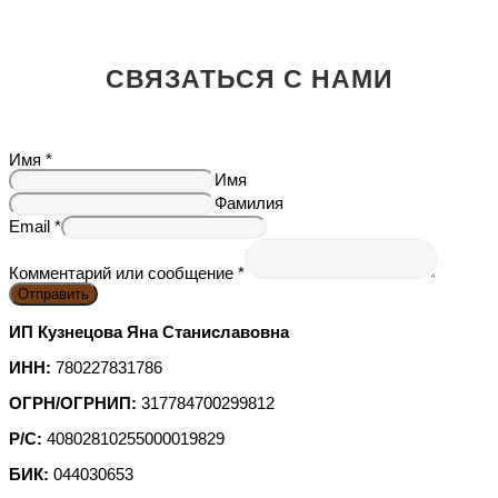
СВЯЗАТЬСЯ С НАМИ
Имя
*
Имя
Фамилия
Email
*
Комментарий или сообщение
*
Отправить
ИП Кузнецова Яна Станиславовна
ИНН:
780227831786
ОГРН/ОГРНИП:
317784700299812
Р/С:
40802810255000019829
БИК:
044030653